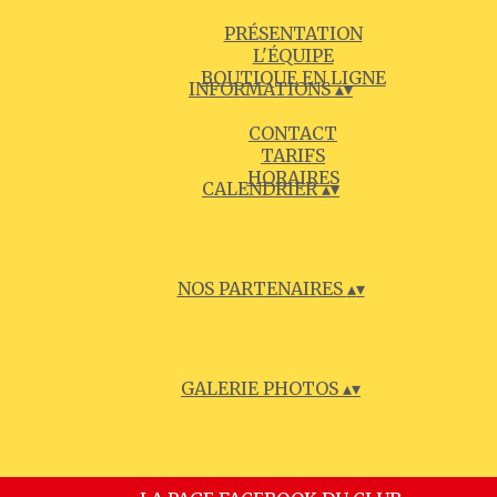
PRÉSENTATION
L'ÉQUIPE
BOUTIQUE EN LIGNE
INFORMATIONS
▴
▾
CONTACT
TARIFS
HORAIRES
CALENDRIER
▴
▾
NOS PARTENAIRES
▴
▾
GALERIE PHOTOS
▴
▾