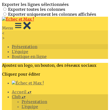
Exporter les lignes sélectionnées
Exporter toutes les colonnes
Exporter uniquement les colonnes affichées
Menu
<
>
Présentation
L'équipe
Boutique en ligne
Ajoutez un logo, un bouton, des réseaux sociaux
Cliquez pour éditer
Accueil
▴
▾
Club
▴
▾
Présentation
L'équipe