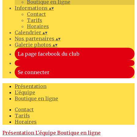
Boutique en ligne
Informations
▴
▾
Contact
Tarifs
Horaires
Calendrier
▴
▾
Nos partenaires
▴
▾
Galerie photos
▴
▾
La page facebook du club
Se connecter
Présentation
L'équipe
Boutique en ligne
Contact
Tarifs
Horaires
Présentation
L'équipe
Boutique en ligne