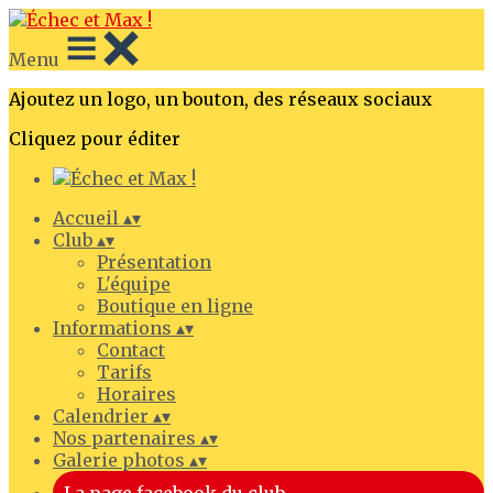
Menu
Ajoutez un logo, un bouton, des réseaux sociaux
Cliquez pour éditer
Accueil
▴
▾
Club
▴
▾
Présentation
L'équipe
Boutique en ligne
Informations
▴
▾
Contact
Tarifs
Horaires
Calendrier
▴
▾
Nos partenaires
▴
▾
Galerie photos
▴
▾