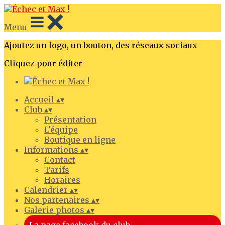
Menu
Ajoutez un logo, un bouton, des réseaux sociaux
Cliquez pour éditer
Accueil
▴
▾
Club
▴
▾
Présentation
L'équipe
Boutique en ligne
Informations
▴
▾
Contact
Tarifs
Horaires
Calendrier
▴
▾
Nos partenaires
▴
▾
Galerie photos
▴
▾