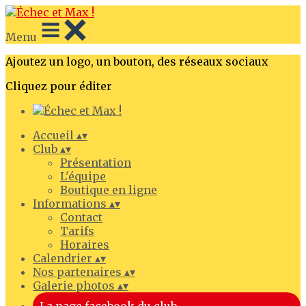
Menu
Ajoutez un logo, un bouton, des réseaux sociaux
Cliquez pour éditer
Accueil
▴
▾
Club
▴
▾
Présentation
L'équipe
Boutique en ligne
Informations
▴
▾
Contact
Tarifs
Horaires
Calendrier
▴
▾
Nos partenaires
▴
▾
Galerie photos
▴
▾