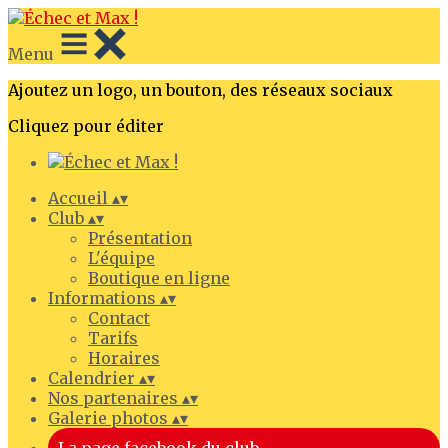
Menu
Ajoutez un logo, un bouton, des réseaux sociaux
Cliquez pour éditer
Accueil
▴
▾
Club
▴
▾
Présentation
L'équipe
Boutique en ligne
Informations
▴
▾
Contact
Tarifs
Horaires
Calendrier
▴
▾
Nos partenaires
▴
▾
Galerie photos
▴
▾